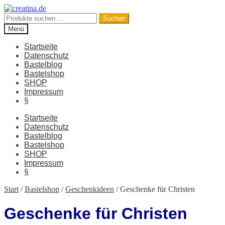
Zur
Zum
Navigation
Inhalt
Suchen
Suchen
springen
springen
nach:
Menü
Startseite
Datenschutz
Bastelblog
Bastelshop
SHOP
Impressum
§
Startseite
Datenschutz
Bastelblog
Bastelshop
SHOP
Impressum
§
Start
/
Bastelshop
/
Geschenkideen
/
Geschenke für Christen
Geschenke für Christen