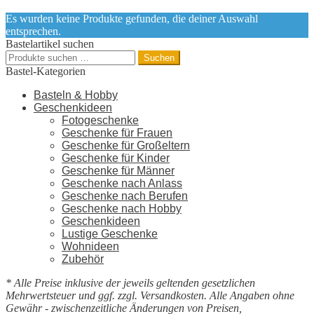
Es wurden keine Produkte gefunden, die deiner Auswahl
entsprechen.
Bastelartikel suchen
Suchen
Suchen
nach:
Bastel-Kategorien
Basteln & Hobby
Geschenkideen
Fotogeschenke
Geschenke für Frauen
Geschenke für Großeltern
Geschenke für Kinder
Geschenke für Männer
Geschenke nach Anlass
Geschenke nach Berufen
Geschenke nach Hobby
Geschenkideen
Lustige Geschenke
Wohnideen
Zubehör
* Alle Preise inklusive der jeweils geltenden gesetzlichen
Mehrwertsteuer und ggf. zzgl. Versandkosten. Alle Angaben ohne
Gewähr - zwischenzeitliche Änderungen von Preisen,