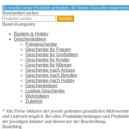
Es wurden keine Produkte gefunden, die deiner Auswahl entsprechen
Bastelartikel suchen
Suchen
Suchen
nach:
Bastel-Kategorien
Basteln & Hobby
Geschenkideen
Fotogeschenke
Geschenke für Frauen
Geschenke für Großeltern
Geschenke für Kinder
Geschenke für Männer
Geschenke nach Anlass
Geschenke nach Berufen
Geschenke nach Hobby
Geschenkideen
Lustige Geschenke
Wohnideen
Zubehör
* Alle Preise inklusive der jeweils geltenden gesetzlichen Mehrwert
und Lieferzeit möglich. Bei allen Produktdarstellungen und Produktl
der jeweiligen Inhaber und dienen nur der Beschreibung.
Bastelblog