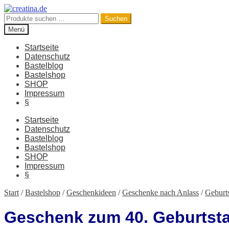
Zur
Zum
Navigation
Inhalt
Suchen
Suchen
springen
springen
nach:
Menü
Startseite
Datenschutz
Bastelblog
Bastelshop
SHOP
Impressum
§
Startseite
Datenschutz
Bastelblog
Bastelshop
SHOP
Impressum
§
Start
/
Bastelshop
/
Geschenkideen
/
Geschenke nach Anlass
/
Geburt
Geschenk zum 40. Geburtst