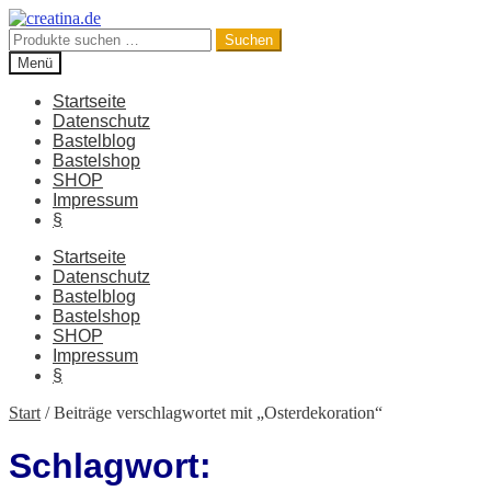
Zur
Zum
Navigation
Inhalt
Suchen
Suchen
springen
springen
nach:
Menü
Startseite
Datenschutz
Bastelblog
Bastelshop
SHOP
Impressum
§
Startseite
Datenschutz
Bastelblog
Bastelshop
SHOP
Impressum
§
Start
/
Beiträge verschlagwortet mit „Osterdekoration“
Schlagwort: